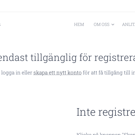
B
HEM
OM OSS
ANLIT
ndast tillgänglig för registr
logga in eller
skapa ett nytt konto
för att få tillgång till 
Inte registr
Klicka på knappen "Skap