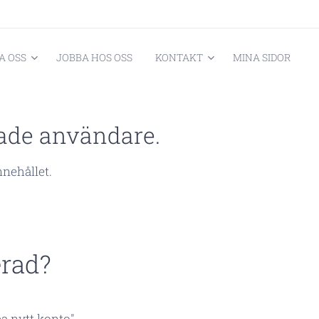
A OSS
JOBBA HOS OSS
KONTAKT
MINA SIDOR
erade användare.
innehållet.
erad?
a nytt konto".